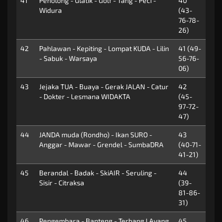
41
Penolong - Glatik - Golf - Tang - Peci -
40
Widura
(43-
76-78-
26)
42
Pahlawan - Kepiting - Lompat KUDA - Lilin
41 (49-
- Sabuk - Warsaya
56-76-
06)
43
Jejaka TUA - Buaya - Gerak JALAN - Catur
42
- Dokter - Lesmana WIDAKTA
(45-
97-72-
47)
44
JANDA muda (Rondho) - Ikan SURO -
43
Anggar - Mawar - Grendel - SumbaDRA
(40-71-
41-21)
45
Berandal - Badak - SkiAIR - Seruling -
44
Sisir - Citraksa
(39-
81-86-
31)
46
Pengembara - Banteng - Terbang LAyang
45