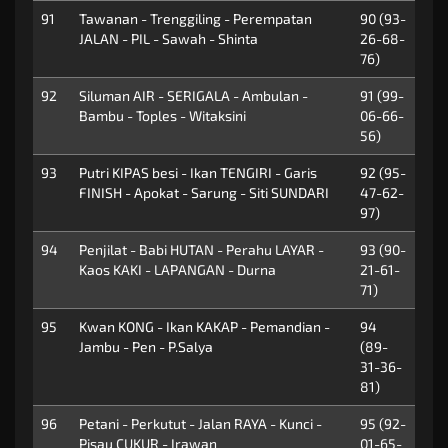
91
Tawanan - Trenggiling - Perempatan
90 (93-
JALAN - PIL - Sawah - Shinta
26-68-
76)
92
Siluman AIR - SERIGALA - Ambulan -
91 (99-
Bambu - Toples - Witaksini
06-66-
56)
93
Putri KIPAS besi - Ikan TENGIRI - Garis
92 (95-
FINISH - Apokat - Sarung - Siti SUNDARI
47-62-
97)
94
Penjilat - Babi HUTAN - Perahu LAYAR -
93 (90-
Kaos KAKI - LAPANGAN - Durna
21-61-
71)
95
Kwan KONG - Ikan KAKAP - Pemandian -
94
Jambu - Pen - P.Salya
(89-
31-36-
81)
96
Petani - Perkutut - Jalan RAYA - Kunci -
95 (92-
Pisau CUKUR - Irawan
01-65-