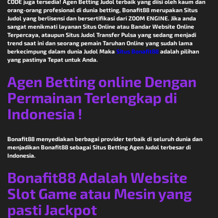
CODE juga tersedia! Agen Betting Judol terbaik yang diisi oleh kaum dan
orang-orang profesional di dunia betting, Bonafit88 merupakan Situs
Judol yang berlisensi dan bersertifikasi dari ZOOM ENGINE. Jika anda
sangat menikmati layanan Situs Online atau Bandar Website Online
Terpercaya, ataupun Situs Judol Transfer Pulsa yang sedang menjadi
trend saat ini dan seorang pemain Taruhan Online yang sudah lama
berkecimpung dalam dunia Judol Maka
Situs Bonafit88
adalah pilihan
yang pastinya Tepat untuk Anda.
Agen Betting online Dengan
Permainan Terlengkap di
Indonesia !
Bonafit88 menyediakan berbagai provider terbaik di seluruh dunia dan
menjadikan Bonafit88 sebagai Situs Betting Agen Judol terbesar di
Indonesia.
Bonafit88 Adalah Website
Slot Game atau Mesin yang
pasti Jackpot