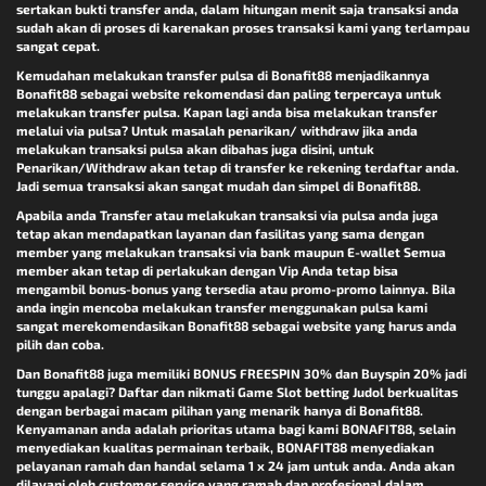
sertakan bukti transfer anda, dalam hitungan menit saja transaksi anda
sudah akan di proses di karenakan proses transaksi kami yang terlampau
sangat cepat.
Kemudahan melakukan transfer pulsa di Bonafit88 menjadikannya
Bonafit88 sebagai website rekomendasi dan paling terpercaya untuk
melakukan transfer pulsa. Kapan lagi anda bisa melakukan transfer
melalui via pulsa? Untuk masalah penarikan/ withdraw jika anda
melakukan transaksi pulsa akan dibahas juga disini, untuk
Penarikan/Withdraw akan tetap di transfer ke rekening terdaftar anda.
Jadi semua transaksi akan sangat mudah dan simpel di Bonafit88.
Apabila anda Transfer atau melakukan transaksi via pulsa anda juga
tetap akan mendapatkan layanan dan fasilitas yang sama dengan
member yang melakukan transaksi via bank maupun E-wallet Semua
member akan tetap di perlakukan dengan Vip Anda tetap bisa
mengambil bonus-bonus yang tersedia atau promo-promo lainnya. Bila
anda ingin mencoba melakukan transfer menggunakan pulsa kami
sangat merekomendasikan Bonafit88 sebagai website yang harus anda
pilih dan coba.
Dan Bonafit88 juga memiliki BONUS FREESPIN 30% dan Buyspin 20% jadi
tunggu apalagi? Daftar dan nikmati Game Slot betting Judol berkualitas
dengan berbagai macam pilihan yang menarik hanya di Bonafit88.
Kenyamanan anda adalah prioritas utama bagi kami BONAFIT88, selain
menyediakan kualitas permainan terbaik, BONAFIT88 menyediakan
pelayanan ramah dan handal selama 1 x 24 jam untuk anda. Anda akan
dilayani oleh customer service yang ramah dan profesional dalam