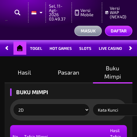
Sel, 11-
Versi
Agt-
Versi
WAP
2026
Mobile
(NEX4D)
03.49.37
MASUK
DAFTAR
TOGEL
HOT GAMES
SLOTS
LIVE CASINO
RAC
Buku
Hasil
Pasaran
Mimpi
BUKU MIMPI
Hasil
No
Tafsir Mimpi
Tafsir