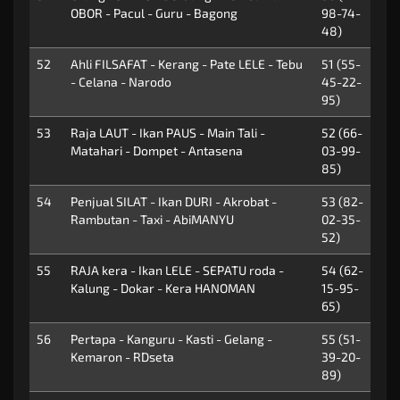
OBOR - Pacul - Guru - Bagong
98-74-
48)
52
Ahli FILSAFAT - Kerang - Pate LELE - Tebu
51 (55-
- Celana - Narodo
45-22-
95)
53
Raja LAUT - Ikan PAUS - Main Tali -
52 (66-
Matahari - Dompet - Antasena
03-99-
85)
54
Penjual SILAT - Ikan DURI - Akrobat -
53 (82-
Rambutan - Taxi - AbiMANYU
02-35-
52)
55
RAJA kera - Ikan LELE - SEPATU roda -
54 (62-
Kalung - Dokar - Kera HANOMAN
15-95-
65)
56
Pertapa - Kanguru - Kasti - Gelang -
55 (51-
Kemaron - RDseta
39-20-
89)