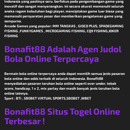
Indonesia yang pastinya seru. berfokus pada pengembangan game yang
inovatif dan sangat menyenangkan. ini secara akurat memenuhi seluruh
aneka ragam kebutuhan bagi player, menciptakan game luar biasa yang
memenuhi persyaratan pasar dan memberikan pengalaman game yang
sempurna.
Arcade Games yang populer: MM TANGKAS , GIOCO PLUS, SPADEGAMING
FISHING ,FUNKYGAMES , MICROGAMING FISHING, CQ9 FISHING,JOKER
FISHING
Bonafit88 Adalah Agen Judol
Bola Online Terpercaya
Bermain bola online terpercaya anda dapat memilih semua jenis pasaran
bola online dan odds terbaik di seluruh Indonesia. Bonafit88
menyediakan pasaran taruhan bola online seperti over under, tebak
score, handicap, 1 x 2, mix parlay dan masih banyak jenis taruhan bola
online lainnya.
Sport : BTi , SBOBET VIRTUAL SPORTS,SBOBET ,WBET
Bonafit88 Situs Togel Online
Terbesar !