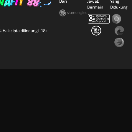
Dari
Jawab
Yang
Bermain
Didukung
ak cipta dilindungi | 18+