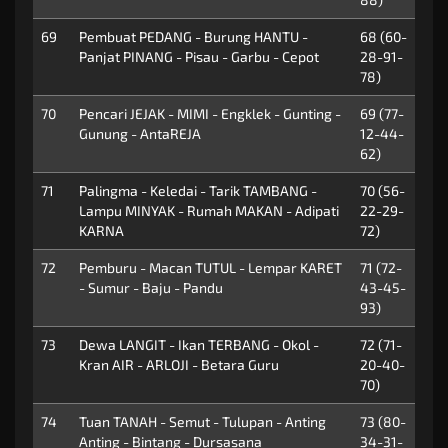
69
Pembuat PEDANG - Burung HANTU -
68 (60-
Panjat PINANG - Pisau - Garbu - Cepot
28-91-
78)
70
Pencari JEJAK - MIMI - Engklek - Gunting -
69 (77-
Gunung - AntaREJA
12-44-
62)
71
Palingma - Keledai - Tarik TAMBANG -
70 (56-
Lampu MINYAK - Rumah MAKAN - Adipati
22-29-
KARNA
72)
72
Pemburu - Macan TUTUL - Lempar KARET
71 (72-
- Sumur - Baju - Pandu
43-45-
93)
73
Dewa LANGIT - Ikan TERBANG - Okol -
72 (71-
Kran AIR - ARLOJI - Betara Guru
20-40-
70)
74
Tuan TANAH - Semut - Tulupan - Anting
73 (80-
Anting - Bintang - Dursasana
34-31-